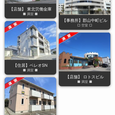
【店舗】 東北労働金庫
■ 満室 ■
【事務所】郡山中町ビル
□ 空室 □
【住居】ベレオSN
■ 満室 ■
【店舗】 ロトスビル
■ 満室 ■