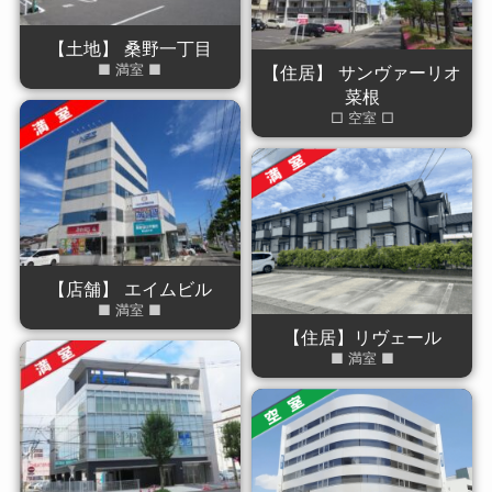
【土地】 桑野一丁目
■ 満室 ■
【住居】 サンヴァーリオ
菜根
□ 空室 □
【店舗】 エイムビル
■ 満室 ■
【住居】リヴェール
■ 満室 ■