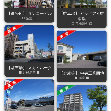
【事務所】 サンコービル
【駐車場】 ビッグアイ駐
□ 空室 □
車場
□ 月極残少 □
【駐車場】 スカイパーク
■ 月極満車 ■
【倉庫等】 中央工業団地
■ 満室 ■