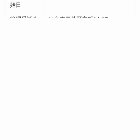
始日
管理受託会
仙台市青葉区立町14-17
社
株式会社東北第一興商
022-211-4112
対象施設
福島県郡山市駅前二丁目11-1
【旧名称】ビッグアイ駐車場
【新名称】
ザ・パーク ビッグア
イ駐車場
管理委託後のご利用方法につきましては、場内案
内および
東北第一興商株式会社の公式サイト
等を
ご確認ください。また、故障・料金精算・月極契
約等のお問合せは、管理委託開始日以降、同社ま
でお願いいたします。